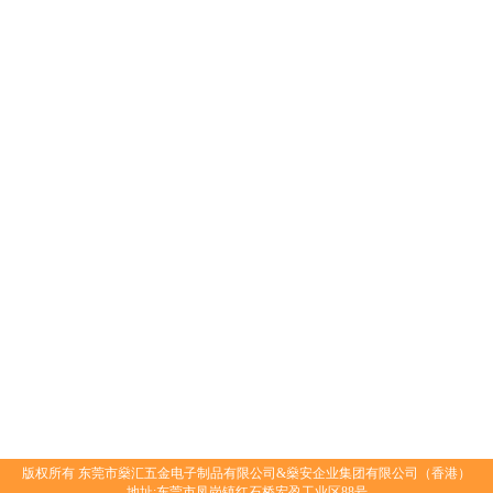
版权所有
东莞市燊汇五金电子制品有限公司&燊安企业集团有限公司（香港）
地址:东莞市凤岗镇红石桥宏盈工业区88号